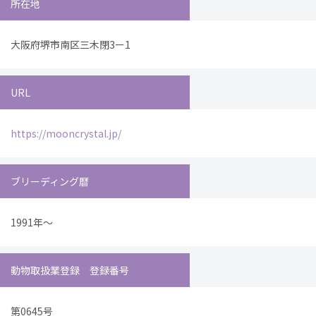
所在地
大阪府堺市南区三木閉3ー1
URL
https://mooncrystal.jp/
ブリーディング暦
1991年～
動物取扱業登録 登録番号
第0645号