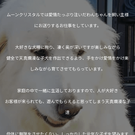
ムーンクリスタルでは愛情たっぷり注いだわんちゃんを飼い主様
にお送りするお仕事をしています。
大好きな犬種に拘り、凄く奥が深いですが楽しみながら
健全で天真爛漫な子犬を作出できるよう、手をかけ愛情をかけ楽
しみながら育てさせてもらっています。
家庭の中で一緒に生活しておりますので、人が大好き
お客様が来られても、遊んでもらえると思ってしまう天真爛漫な子
達
母体に無理をさせたくない。しっかりした元気な子犬を望みます