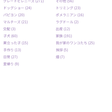
グレートピレニーズ
(271)
その他
(56)
ドッグショー
(24)
トリミング
(23)
パピヨン
(20)
ポメラニアン
(16)
マルチーズ
(21)
ラグドール
(2)
交配
(3)
出産
(12)
子犬
(60)
家族
(191)
巣立った子
(15)
我が家のワンコたち
(25)
手作り
(13)
挨拶
(5)
日常
(27)
畑
(7)
里帰り
(9)